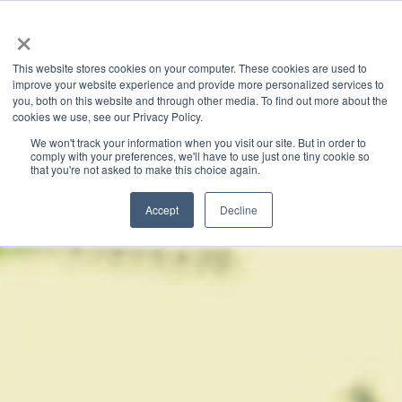
×
This website stores cookies on your computer. These cookies are used to
improve your website experience and provide more personalized services to
you, both on this website and through other media. To find out more about the
Categories
cookies we use, see our Privacy Policy.
Latest News
We won't track your information when you visit our site. But in order to
comply with your preferences, we'll have to use just one tiny cookie so
that you're not asked to make this choice again.
Accept
Decline