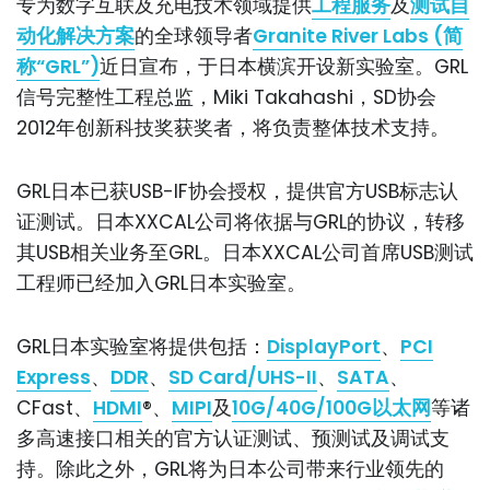
专为数字互联及充电技术领域提供
工程服务
及
测试自
动化解决方案
的全球领导者
Granite River Labs (简
称“GRL”)
近日宣布，于日本横滨开设新实验室。GRL
信号完整性工程总监，Miki Takahashi，SD协会
2012年创新科技奖获奖者，将负责整体技术支持。
GRL日本已获USB-IF协会授权，提供官方USB标志认
证测试。日本XXCAL公司将依据与GRL的协议，转移
其USB相关业务至GRL。日本XXCAL公司首席USB测试
工程师已经加入GRL日本实验室。
GRL日本实验室将提供包括：
DisplayPort
、
PCI
Express
、
DDR
、
SD Card/UHS-II
、
SATA
、
CFast、
HDMI
®
、
MIPI
及
10G/40G/100G以太网
等诸
多高速接口相关的官方认证测试、预测试及调试支
持。除此之外，GRL将为日本公司带来行业领先的