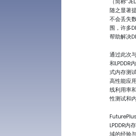
（简称”JE
随之显著提
不会丢失
围，许多DD
帮助解决D
通过此次与
和LPDD
式内存测试
高性能应
线利用率和
性测试和
FutureP
LPDDR
域的经验与G