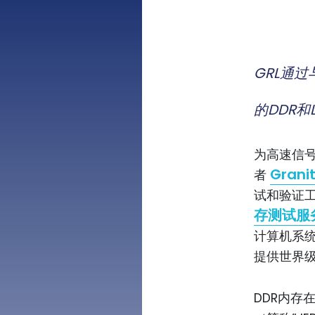
GRL
通过与F
的DDR
和L
为高速信
Granit
者
试和验证
存测试服
计算机系统
提供世界
DDR内存