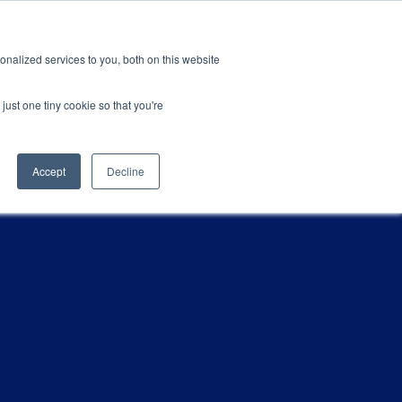
GRL 全球实验室据点
招募
订阅
nalized services to you, both on this website
案
资源
关于
联系我们
just one tiny cookie so that you're
Categories
Accept
Decline