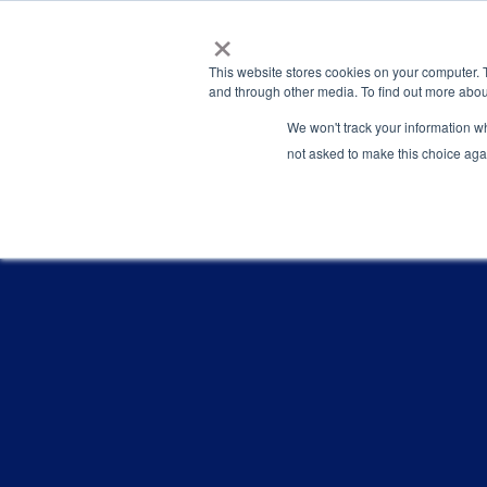
×
This website stores cookies on your computer. 
and through other media. To find out more abou
We won't track your information whe
not asked to make this choice aga
Latest News