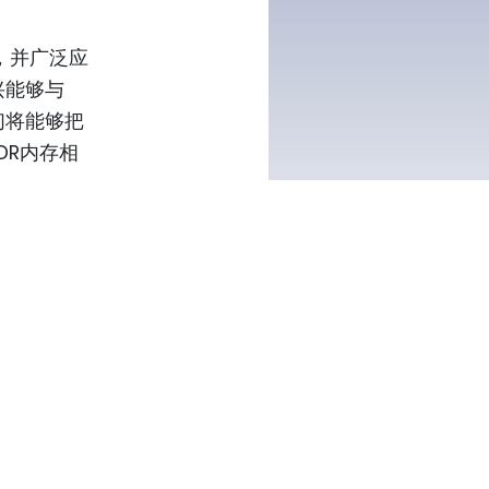
心，并广泛应
兴能够与
们将能够把
DR内存相
、提供和销售工
合行业标
机总线标准，如