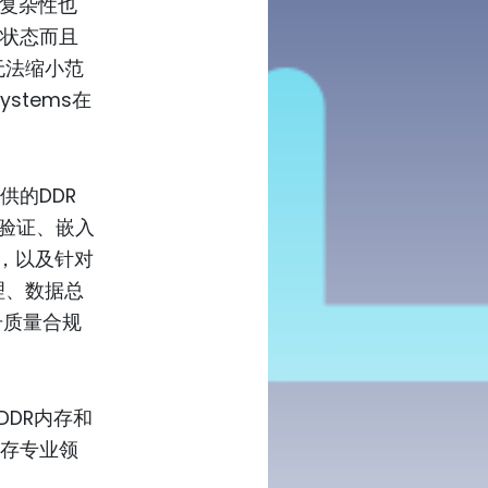
其复杂性也
留状态而且
无法缩小范
stems在
供的DDR
道验证、嵌入
析，以及针对
理、数据总
号质量合规
：”DDR内存和
内存专业领