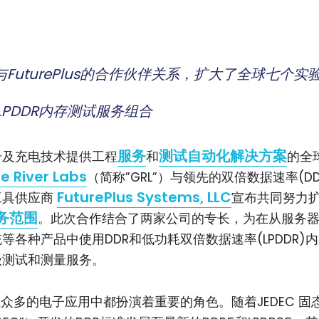
uturePlus
的合作伙伴关系，扩大了全球七个实
PDDR
内存测试服务组合
服务
测试自动化解决方案
号及充电技术提供工程
和
的全
e River Labs
（简称”GRL”）与领先的双倍数据速率(D
FuturePlus Systems
, LLC
工具供应商
宣布共同努力
务范围
。此次合作结合了两家公司的专长，为在从服务
等各种产品中使用DDR和低功耗双倍数据速率(LPDDR)
级测试和测量服务。
在众多的电子应用中都扮演着重要的角色。随着JEDEC 固