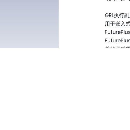
GRL执行副
用于嵌入
Futur
Future
关的测试需
关于 Future
Future
具与服务
准。特别值得
DDR内存、
详情请访