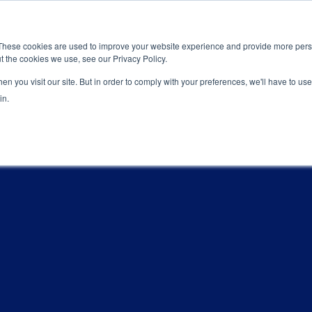
新闻室
活动
These cookies are used to improve your website experience and provide more perso
t the cookies we use, see our Privacy Policy.
应用
服务
解决方
市场准入服务
n you visit our site. But in order to comply with your preferences, we'll have to use 
in.