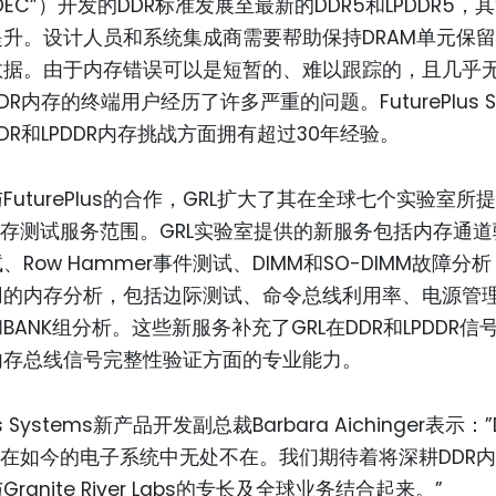
DEC”）开发的DDR标准发展至最新的DDR5和LPDDR5，
升。设计人员和系统集成商需要帮助保持DRAM单元保
数据。由于内存错误可以是短暂的、难以跟踪的，且几乎
R内存的终端用户经历了许多严重的问题。FuturePlus Sy
DR和LPDDR内存挑战方面拥有超过30年经验。
FuturePlus的合作，GRL扩大了其在全球七个实验室所提
R内存测试服务范围。GRL实验室提供的新服务包括内存通
、Row Hammer事件测试、DIMM和SO-DIMM故障分
用的内存分析，包括边际测试、命令总线利用率、电源管
BANK组分析。这些新服务补充了GRL在DDR和LPDDR信
内存总线信号完整性验证方面的专业能力。
lus Systems新产品开发副总裁Barbara Aichinger表示
内存在如今的电子系统中无处不在。我们期待着将深耕DDR
ranite River Labs的专长及全球业务结合起来。”