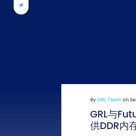
By
GRL Team
on Sep
GRL与Fu
供DDR内