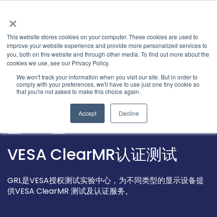
×
This website stores cookies on your computer. These cookies are used to
improve your website experience and provide more personalized services to
you, both on this website and through other media. To find out more about the
cookies we use, see our Privacy Policy.
We won't track your information when you visit our site. But in order to
comply with your preferences, we'll have to use just one tiny cookie so
that you're not asked to make this choice again.
Accept
Decline
ClearMR
VESA ClearMR认证测试
GRL是VESA授权测试实验中心，为不同类型的显示设备提
供VESA ClearMR 测试及认证服务。