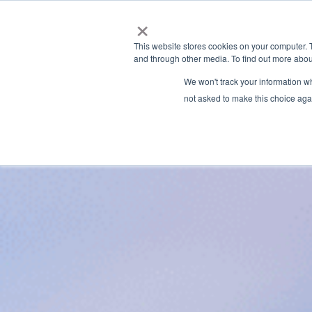
×
This website stores cookies on your computer. 
and through other media. To find out more abou
We won't track your information whe
not asked to make this choice aga
Granite River Labs Blog
» Latest Articles