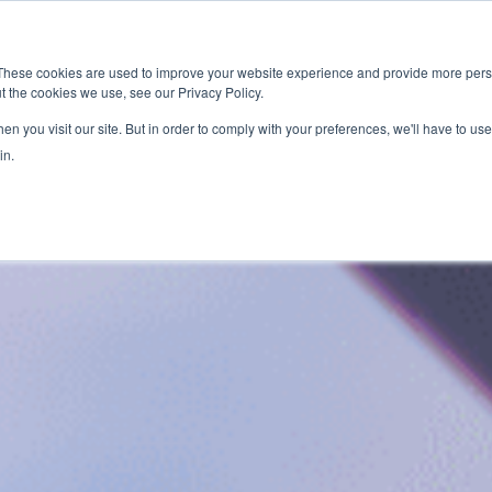
新闻室
活动
These cookies are used to improve your website experience and provide more perso
t the cookies we use, see our Privacy Policy.
应用
服务
解决方
市场准入服务
n you visit our site. But in order to comply with your preferences, we'll have to use 
in.