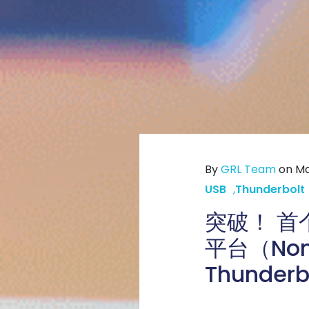
By
GRL Team
on Ma
USB
,
Thunderbolt
突破！ 首个
平台（Non
Thunde