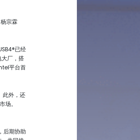
 杨宗霖
SB4®已经
电大厂，搭
ntel平台首
。 此外，还
的市场。
，中，后期协助