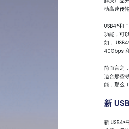
解决产品
动高速传
USB4®和 
功能，可
如， USB4
40Gbp
简而言之， 
适合那些
能，那么 T
新 U
新 USB4