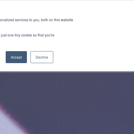
GRL 全球实验室据点
招募
订阅
nalized services to you, both on this website
案
资源
关于
联系我们
just one tiny cookie so that you're
Categories
Accept
Decline