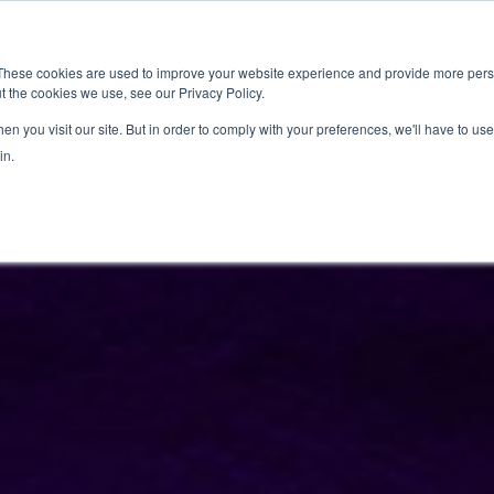
新闻室
活动
These cookies are used to improve your website experience and provide more perso
t the cookies we use, see our Privacy Policy.
应用
服务
解决方
市场准入服务
n you visit our site. But in order to comply with your preferences, we'll have to use 
in.