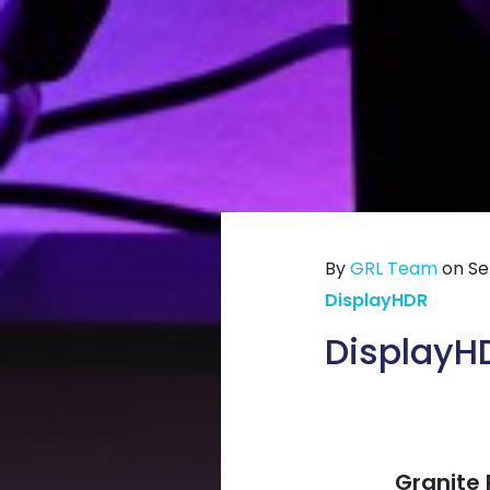
By
GRL Team
on Se
DisplayHDR
Displa
Granite 