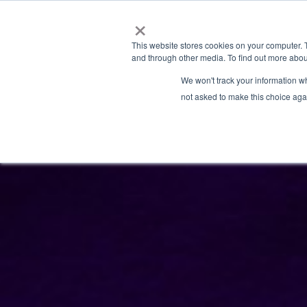
×
This website stores cookies on your computer. 
and through other media. To find out more abou
We won't track your information whe
not asked to make this choice aga
Granite River Labs Blog
» Latest Articles