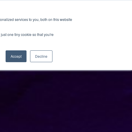
GRL 全球实验室据点
招募
订阅
nalized services to you, both on this website
案
资源
关于
联系我们
just one tiny cookie so that you're
Categories
Accept
Decline