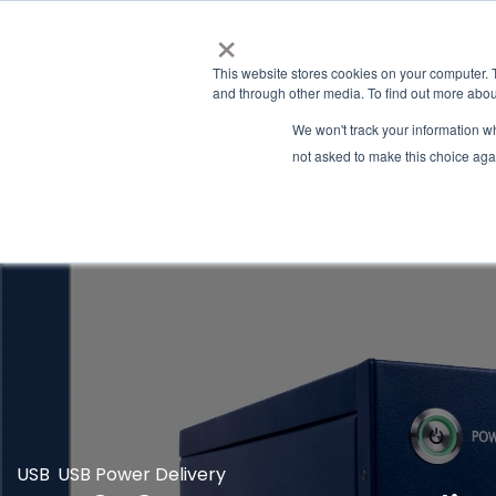
×
This website stores cookies on your computer. 
and through other media. To find out more abou
We won't track your information whe
not asked to make this choice aga
Latest-news
USB
,
USB Power Delivery