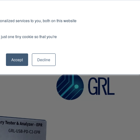
GRL 全球实验室据点
招募
订阅
nalized services to you, both on this website
案
资源
关于
联系我们
just one tiny cookie so that you're
Categories
Accept
Decline