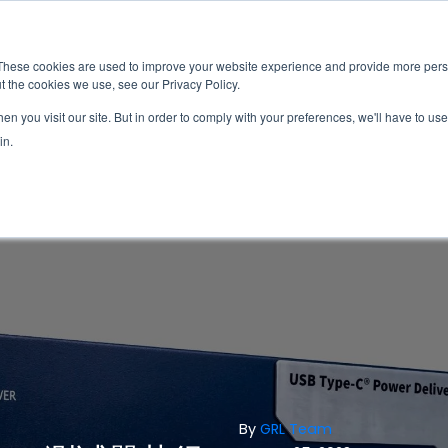
新闻室
活动
These cookies are used to improve your website experience and provide more perso
t the cookies we use, see our Privacy Policy.
应用
服务
解决方
市场准入服务
n you visit our site. But in order to comply with your preferences, we'll have to use 
in.
By
GRL Team