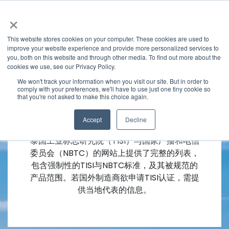
×
This website stores cookies on your computer. These cookies are used to
improve your website experience and provide more personalized services to
you, both on this website and through other media. To find out more about the
cookies we use, see our Privacy Policy.
We won't track your information when you visit our site. But in order to
comply with your preferences, we'll have to use just one tiny cookie so
that you're not asked to make this choice again.
泰国市场准入服务
Accept
Decline
泰国工业标志研究院（TISI）与国家广播和电信
委员会（NBTC）的网站上提供了完整的列表，
包含强制性的TISI与NBTC标准，及其被规范的
产品范围。若国外制造商欲申请TISI认证，需提
供当地代表的信息。