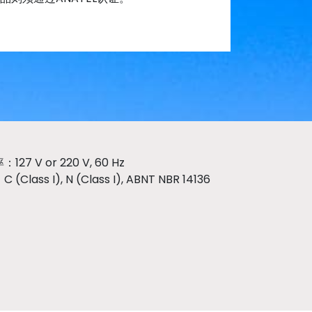
27 V or 220 V, 60 Hz
Class I), N (Class I), ABNT NBR 14136