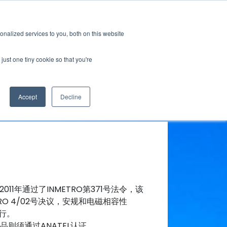
GRL 全球实验室据点
招募
订阅
nalized services to you, both on this website
案
资源
关于
联系我们
just one tiny cookie so that you're
Accept
Decline
1年通过了INMETRO第371号法令，该
 4/02号决议，安规和电磁相容性
行。​
须通过ANATEL认证。​