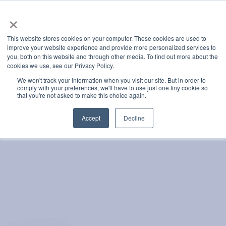
×
This website stores cookies on your computer. These cookies are used to
improve your website experience and provide more personalized services to
you, both on this website and through other media. To find out more about the
Categories
cookies we use, see our Privacy Policy.
Latest News
We won't track your information when you visit our site. But in order to
comply with your preferences, we'll have to use just one tiny cookie so
that you're not asked to make this choice again.
Accept
Decline