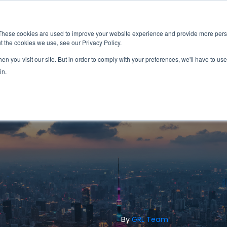
新闻室
活动
These cookies are used to improve your website experience and provide more perso
t the cookies we use, see our Privacy Policy.
应用
服务
解决方
市场准入服务
n you visit our site. But in order to comply with your preferences, we'll have to use 
in.
By
GRL Team