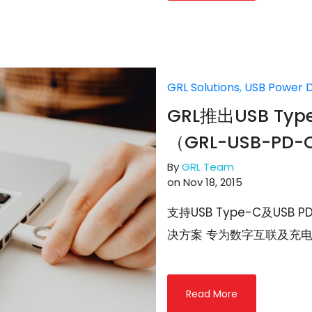
GRL Solutions
,
USB Power D
GRL推出USB Ty
（GRL-USB-PD-
By
GRL Team
on Nov 18, 2015
支持USB Type-C及US
决方案 专为数字互联及充电
Read More