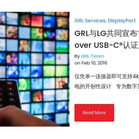
GRL Services
,
DisplayPort
GRL与LG共同宣布首
over USB-C®
By
GRL Team
on Feb 10, 2016
仅凭单一连接器即可支持4k视频
电的开创性设计 专为数字互
Read More