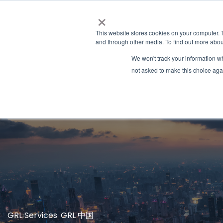
×
This website stores cookies on your computer. 
and through other media. To find out more abou
We won't track your information whe
not asked to make this choice aga
Latest News
GRL Services
,
GRL 中国