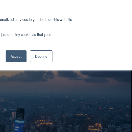
GRL 全球实验室据点
招募
订阅
nalized services to you, both on this website
案
资源
关于
联系我们
just one tiny cookie so that you're
Categories
Accept
Decline