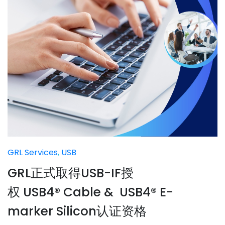
GRL Services
,
USB
GRL正式取得USB-IF授
权 USB4® Cable & USB4® E-
marker Silicon认证资格