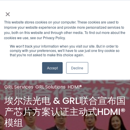
×
This website stores cookies on your computer. These cookies are used to
improve your website experience and provide more personalized services to
you, both on this website and through other media. To find out more about the
Categories
cookies we use, see our Privacy Policy.
Latest News
We won't track your information when you visit our site. But in order to
comply with your preferences, we'll have to use just one tiny cookie so
that you're not asked to make this choice again.
Accept
Decline
GRL Services
,
GRL Solutions
,
HDMI®
埃尔法光电 & GRL联合宣布国
产芯片方案认证主动式HDMI®
模组