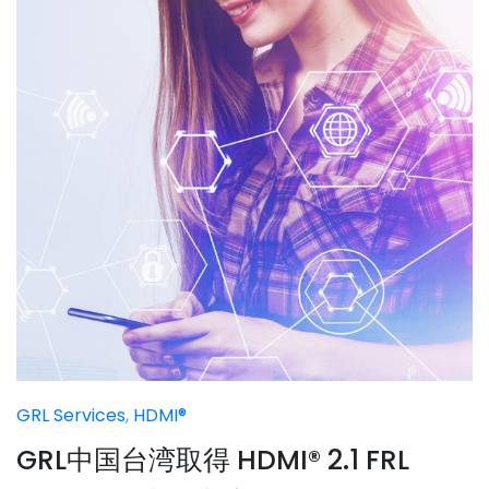
GRL Services
,
HDMI®
GRL中国台湾取得 HDMI® 2.1 FRL