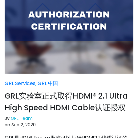
GRL Services
,
GRL 中国
GRL实验室正式取得HDMI® 2.1 Ultra
High Speed HDMI Cable认证授权
By
GRL Team
on Sep 2, 2020