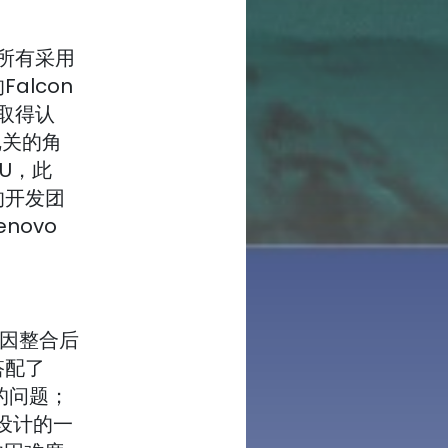
对所有采用
alcon
RL取得认
把关的角
PU，此
的开发团
novo
U，因整合后
搭配了
长的问题；
统设计的一