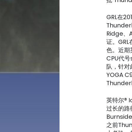
GRL在
Thund
Ridge、
证。GR
色。近期英
CPU代号
队，针对
YOGA 
Thunde
英特尔® I
过长的路
Burnsi
之前Thu