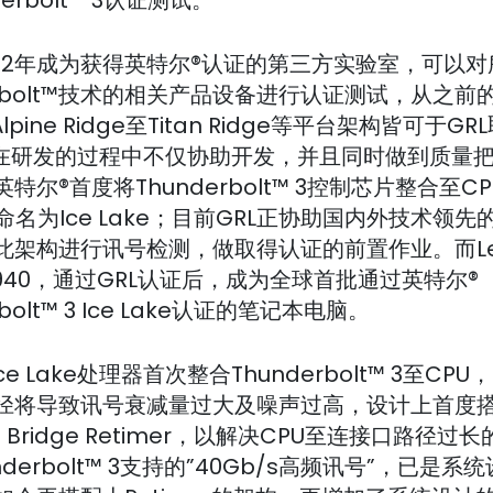
2012年成为获得英特尔®认证的第三方实验室，可以
erbolt™技术的相关产品设备进行认证测试，从之前的F
Alpine Ridge至Titan Ridge等平台架构皆可于G
L在研发的过程中不仅协助开发，并且同时做到质量
特尔®首度将Thunderbolt™ 3控制芯片整合至C
命名为Ice Lake；目前GRL正协助国内外技术领先
此架构进行讯号检测，做取得认证的前置作业。而Le
C940，通过GRL认证后，成为全球首批通过英特尔®
rbolt™ 3 Ice Lake认证的笔记本电脑。
ce Lake处理器首次整合Thunderbolt™ 3至CP
径将导致讯号衰减量过大及噪声过高，设计上首度
de Bridge Retimer，以解决CPU至连接口路径过
nderbolt™ 3支持的”40Gb/s高频讯号”，已是系