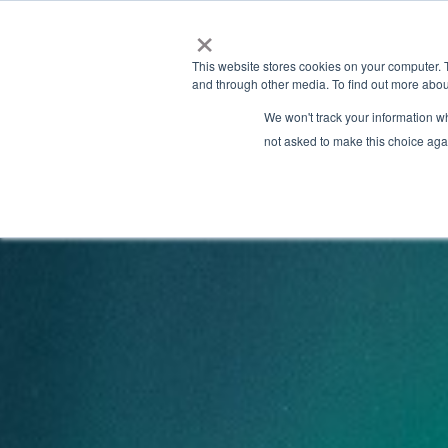
×
This website stores cookies on your computer. 
and through other media. To find out more abou
We won't track your information whe
not asked to make this choice aga
Latest News