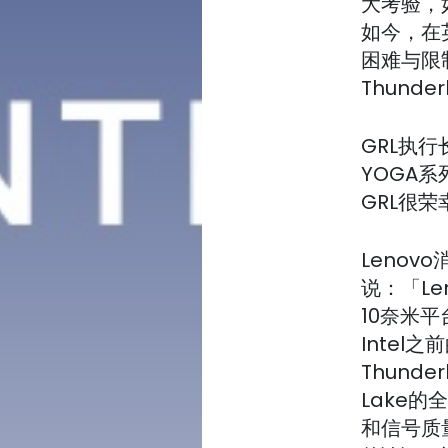
大考验，
如今，在
困难与限制
Thunde
GRL执行
YOGA
GRL很荣幸
Leno
说：「Le
10奈米平
Intel
Thund
Lake
和信号质