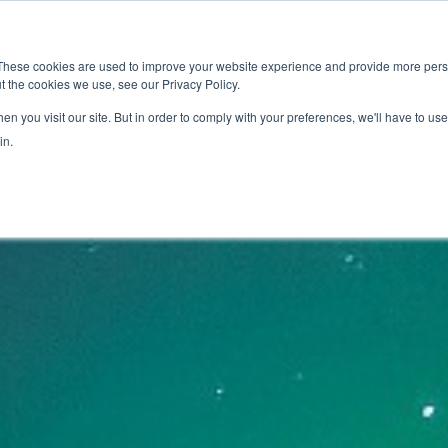
新闻室
活动
These cookies are used to improve your website experience and provide more perso
t the cookies we use, see our Privacy Policy.
应用
服务
解决方
市场准入服务
n you visit our site. But in order to comply with your preferences, we'll have to use 
in.