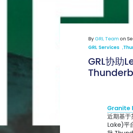
By
GRL Team
on Sep
GRL Services
,
Thu
GRL协助L
Thunder
Granite 
近期基于英
Lake)
批 Thun