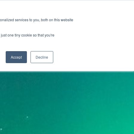
GRL 全球实验室据点
招募
订阅
nalized services to you, both on this website
案
资源
关于
联系我们
just one tiny cookie so that you're
Categories
Accept
Decline