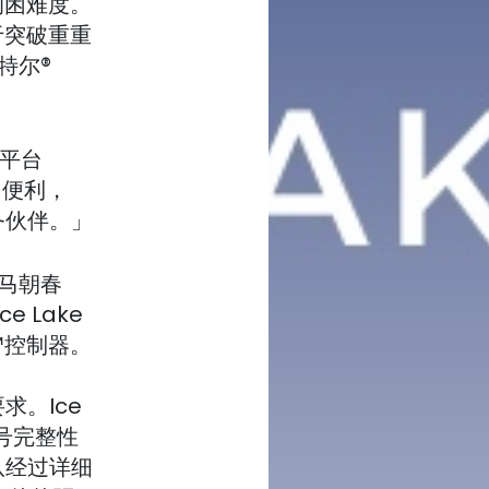
的困难度。
于突破重重
特尔®
新平台
加便利，
服务伙伴。」
长马朝春
e Lake
™控制器。
求。Ice
号完整性
队经过详细