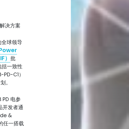
合规解决方案
的全球领导
Power
IF）
批
案包括一致性
-PD-C1）
规计划。
PD 电参
产品开发者通
de &
y）的任一搭载