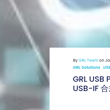
By
GRL Team
on Ja
GRL Solutions
,
USB
GRL USB
USB-IF