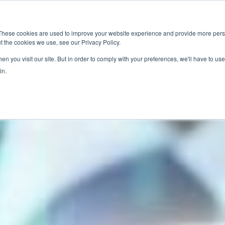
新闻室
活动
These cookies are used to improve your website experience and provide more perso
t the cookies we use, see our Privacy Policy.
应用
服务
解决方
市场准入服务
n you visit our site. But in order to comply with your preferences, we'll have to use 
in.