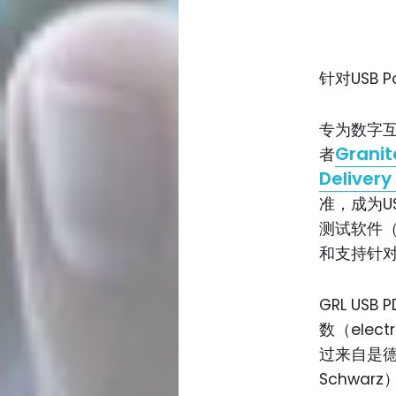
针对USB P
专为数字
Granit
者
Delive
准，成为US
测试软件（G
和支持针对US
GRL US
数（elec
过来自是德科
Schwar