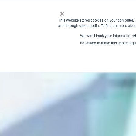
×
This website stores cookies on your computer. 
and through other media. To find out more abou
We won't track your information whe
not asked to make this choice aga
Latest News