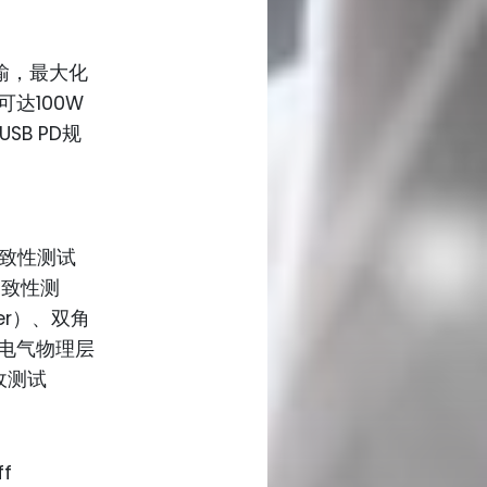
传输，最大化
达100W
SB PD规
一致性测试
一致性测
mer）、双角
包括电气物理层
收测试
f