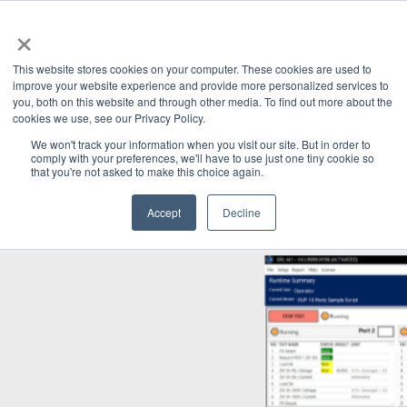
×
This website stores cookies on your computer. These cookies are used to
improve your website experience and provide more personalized services to
you, both on this website and through other media. To find out more about the
Categories
cookies we use, see our Privacy Policy.
Latest News
We won't track your information when you visit our site. But in order to
comply with your preferences, we'll have to use just one tiny cookie so
that you're not asked to make this choice again.
Accept
Decline