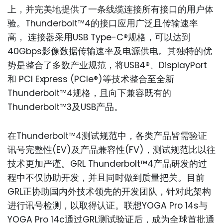
上，并完美地提供了一条线缆连接所有接口的用户体
验。Thunderbolt™4的接口应用广泛且传输速率
高， 连接器采用USB Type-C®规格，可以达到
40Gbps影像数据传输速率及电源供电。其独特的优
势是整合了多数产业规范，将
USB4
®
、DisplayPort
和 PCI Express (PCIe®)等技术整合至全新
Thunderbolt™4规格，且向下兼容既有的
Thunderbolt™3及USB产品。
在Thunderbolt™4测试规范中，各类产品皆需验证
讯号完整性(EV)及产品兼容性(FV)，测试规范比以往
技术更加严谨。GRL Thunderbolt™4产品研发的过
程中不仅协助开发，并且同时做到质量把关。目前
GRL正协助国内外技术领先的开发团队，针对此架构
进行讯号检测，以取得认证。联想YOGA Pro 14s与
YOGA Pro 14c通过GRL测试验证后，成为全球首批通