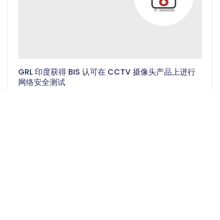
GRL 印度获得 BIS 认可在 CCTV 摄像头产品上进行
网络安全测试