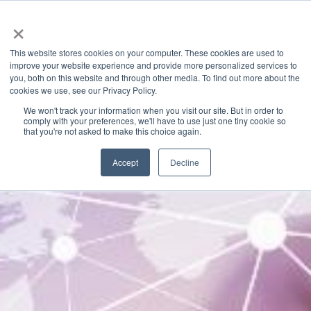
×
This website stores cookies on your computer. These cookies are used to
improve your website experience and provide more personalized services to
you, both on this website and through other media. To find out more about the
Categories
cookies we use, see our Privacy Policy.
Latest News
We won't track your information when you visit our site. But in order to
comply with your preferences, we'll have to use just one tiny cookie so
that you're not asked to make this choice again.
Accept
Decline