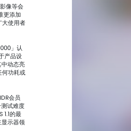
影像等会
标准更添加
广大使用者
1000」认
，对于产品设
其中动态亮
任何功耗或
HDR会员
提升测试难度
 1.1的最
在显示器领