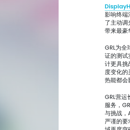
Displa
影响终端消
了主动调
带来最豪
GRL为全球
证的测试实验
计更具挑
度变化的
热能都会
GRL营运长
服务，GR
与挑战，AS
严谨的要
域再度突