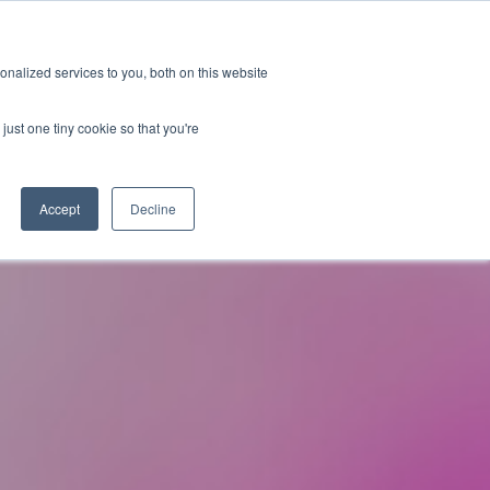
GRL 全球实验室据点
招募
订阅
nalized services to you, both on this website
案
资源
关于
联系我们
just one tiny cookie so that you're
Categories
Accept
Decline