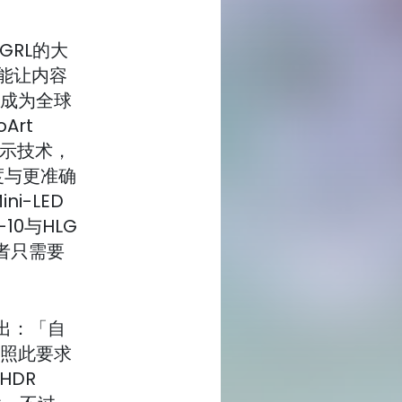
谢GRL的大
能让内容
CX成为全球
Art
显示技术，
度与更准确
i-LED
-10与HLG
作者只需要
指出：「自
参照此要求
HDR