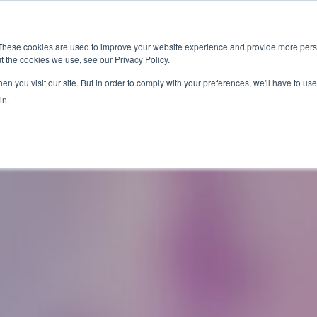
新闻室
活动
These cookies are used to improve your website experience and provide more perso
t the cookies we use, see our Privacy Policy.
应用
服务
解决方
市场准入服务
n you visit our site. But in order to comply with your preferences, we'll have to use 
in.