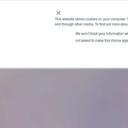
×
This website stores cookies on your computer. 
and through other media. To find out more abou
We won't track your information whe
not asked to make this choice aga
Latest News