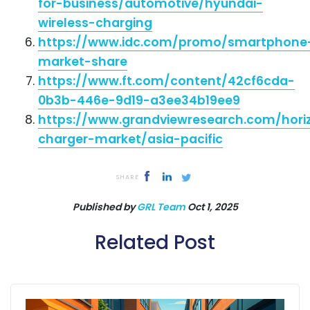
for-business/automotive/hyundai-
wireless-charging
https://www.idc.com/promo/smartphone
market-share
https://www.ft.com/content/42cf6cda-
0b3b-446e-9d19-a3ee34b19ee9
https://www.grandviewresearch.com/horiz
charger-market/asia-pacific
SHARE
Published by
GRL Team
Oct 1, 2025
Related Post