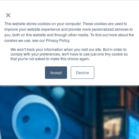
×
This website stores cookies on your computer. These cookies are used to
improve your website experience and provide more personalized services to
you, both on this website and through other media. To find out more about the
Granite River Labs Industry Insights
» Latest Articles
cookies we use, see our Privacy Policy.
Categories
We won't track your information when you visit our site. But in order to
comply with your preferences, we'll have to use just one tiny cookie so
that you're not asked to make this choice again.
Accept
Decline