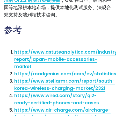
准的 Qi 2.2 解决方案提供商
，GRL 在日本、韩国和中
国等地深耕本地市场，提供本地化测试服务、法规合
规支持及端到端技术咨询。
参考
https://www.astuteanalytica.com/industr
report/japan-mobile-accessories-
market
https://roadgenius.com/cars/ev/statistic
https://www.stellarmr.com/report/south-
korea-wireless-charging-market/2321
https://www.wired.com/story/qi2-
ready-certified-phones-and-cases
https://www.air-charge.com/aircharge-