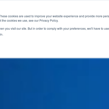
新闻室
活动
These cookies are used to improve your website experience and provide more perso
t the cookies we use, see our Privacy Policy.
应用
服务
解决方
市场准入服务
n you visit our site. But in order to comply with your preferences, we'll have to use 
in.