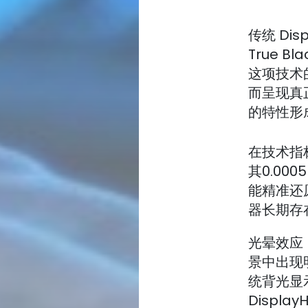
传统 Dis
True 
这项技术
而呈现真
的特性形
在技术指标
其0.00
能精准还
器长期存
光晕效应
景中出现
统背光显
Displ