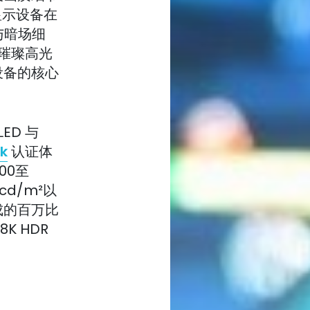
显示设备在
与暗场细
从璀璨高光
设备的核心
ED 与
k
认证体
00至
cd/m²以
成的百万比
 HDR
。