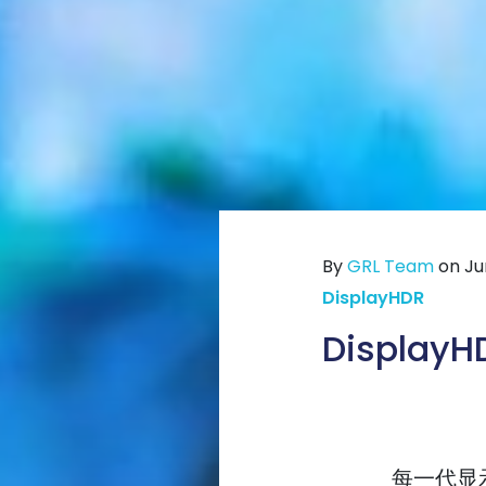
By
GRL Team
on Jun
DisplayHDR
Display
每一代显