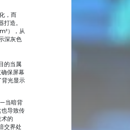
性优化，而
示器打造。
m²），从
显示深灰色
注目的当属
仅确保屏幕
了背光显示
——当暗背
这也导致传
技术的
明暗交界处