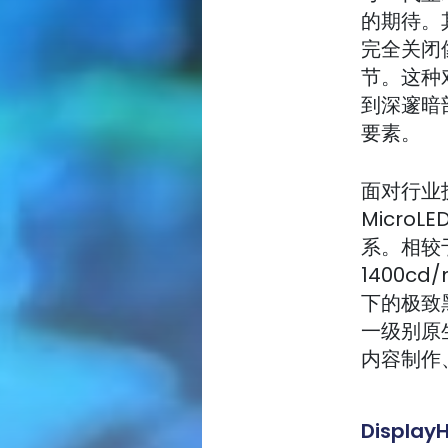
的期待。
完全关闭
节。这种
到深邃暗
要素。
面对行业技
Micro
系。相较
1400c
下的极致
一级别原
内容制作
Displa