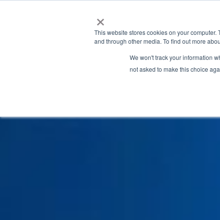
×
This website stores cookies on your computer. 
and through other media. To find out more abou
We won't track your information whe
not asked to make this choice aga
Granite River Labs Industry Insights
» Latest Articles