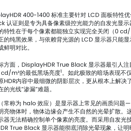
playHDR 400-1400 标准主要针对 LCD 面板特
Black 认证则是专为具备像素级控光能力的自发光显
的特性在于每个像素都能独立实现完全关闭（0 cd/
正的纯黑效果，与依赖背光源的 LCD 显示器只能
成鲜明对比。
方面，DisplayHDR True Black 显示器最引人
1
05 cd/m²的最低黑场亮度
。如此极致的暗场表现不
原HDR内容中最细微的阴影层次，更从根本上解决
在的光线”渗漏”难题。
（常称为 halo 效应）是显示器上常见的画质问题
明亮物体时，物体边缘会产生不自然的光晕扩散。
示器无法精确控制单个像素的亮度。而采用自发光
ayHDR True Black 显示器能彻底消除光晕现象，让