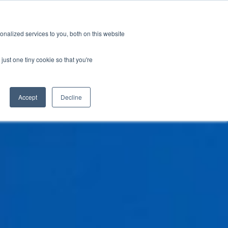
GRL 全球实验室据点
招募
订阅
nalized services to you, both on this website
案
资源
关于
联系我们
just one tiny cookie so that you're
Categories
Accept
Decline