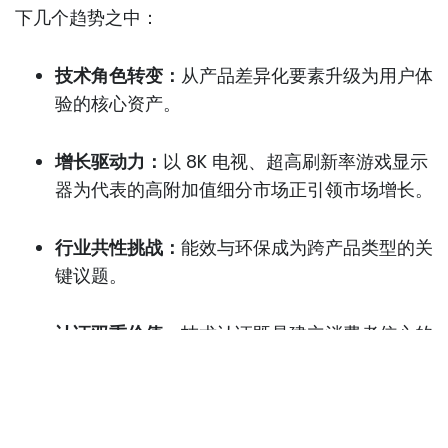
下几个趋势之中：
技术角色转变：
从产品差异化要素升级为用户体
验的核心资产。
增长驱动力：
以 8K 电视、超高刷新率游戏显示
器为代表的高附加值细分市场正引领市场增长。
行业共性挑战：
能效与环保成为跨产品类型的关
键议题。
认证双重价值：
技术认证既是建立消费者信心的
基础，也是满足设计与交易合规的关键支撑。
尽管如此，任何先进的显示技术在产品化之前，仍需
严格遵循由
HDMI
与
VESA
等标准组织制定的规范流