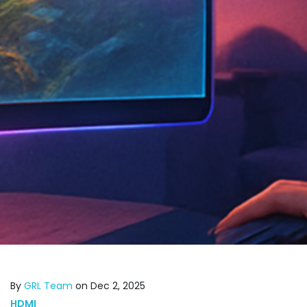
By
GRL Team
on Dec 2, 2025
HDMI