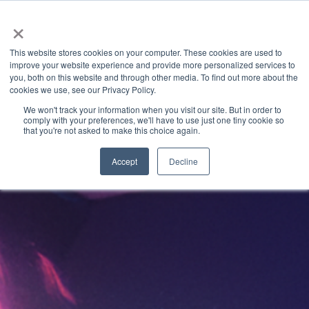
×
This website stores cookies on your computer. These cookies are used to
improve your website experience and provide more personalized services to
you, both on this website and through other media. To find out more about the
Granite River Labs Industry Insights
» Latest Articles
cookies we use, see our Privacy Policy.
Categories
We won't track your information when you visit our site. But in order to
comply with your preferences, we'll have to use just one tiny cookie so
that you're not asked to make this choice again.
Accept
Decline