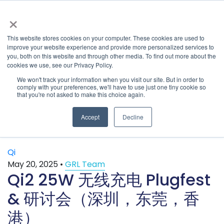
×
This website stores cookies on your computer. These cookies are used to
improve your website experience and provide more personalized services to
you, both on this website and through other media. To find out more about the
Latest & Past Events | Granite River Labs
» Latest Articles
cookies we use, see our Privacy Policy.
Categories
We won't track your information when you visit our site. But in order to
comply with your preferences, we'll have to use just one tiny cookie so
SHARE
that you're not asked to make this choice again.
Accept
Decline
Qi
May 20, 2025
•
GRL Team
Qi2 25W 无线充电 Plugfest
& 研讨会（深圳，东莞，香
港）