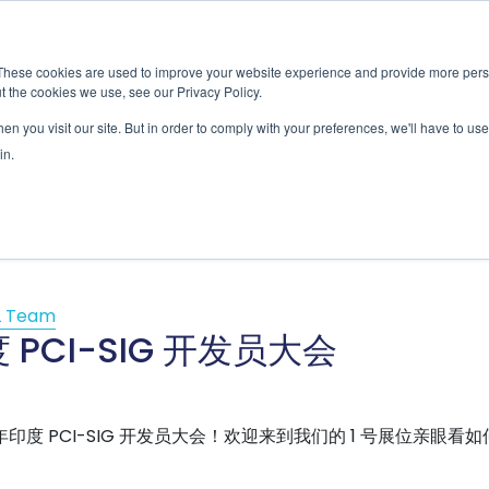
新闻室
活动
These cookies are used to improve your website experience and provide more perso
t the cookies we use, see our Privacy Policy.
应用
服务
解决方
市场准入服务
n you visit our site. But in order to comply with your preferences, we'll have to use 
in.
les
L Team
度 PCI-SIG 开发员大会
24 年印度 PCI-SIG 开发员大会！欢迎来到我们的 1 号展位亲眼看如