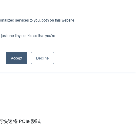
GRL 全球实验室据点
招募
订阅
nalized services to you, both on this website
案
资源
关于
联系我们
just one tiny cookie so that you're
Categories
Accept
Decline
何快速将 PCIe 测试