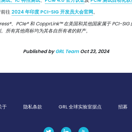
测试、IC 特性测试
、
PCIe 4.0 官方认证
及
PCIe 测试自动化
请前往
2024 年印度 PCI-SIG 开发员大会官网
。
Express®、PCIe® 和 CopprLink™ 在美国和其他国家属于 PCI
利。所有其他商标均为其各自所有者的财产。
Published by
GRL Team
Oct 23, 2024
关于
隐私条款
GRL 全球实验室据点
招募