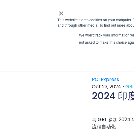
×
This website stores cookies on your computer. 
and through other media. To find out more abou
We won't track your information whe
not asked to make this choice aga
Latest & Past Events | Granite River Labs
» Latest Artic
PCI Express
Oct 23, 2024
•
GR
2024 印
与 GRL 参加 20
流程自动化.