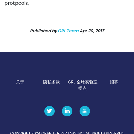
protpcols。
Published by
GRL Team
Apr 20, 2017
关于
隐私条款
GRL 全球实验室
招募
据点
COPYRIGHT 2024 GRANITE RIVER LABS INC. ALL RIGHTS RESERVED.