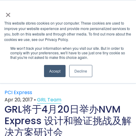
×
This website stores cookies on your computer. These cookies are used to
improve your website experience and provide more personalized services to
you, both on this website and through other media. To find out more about the
Latest & Past Events | Granite River Labs
» Latest Articles
cookies we use, see our Privacy Policy.
Categories
We won't track your information when you visit our site. But in order to
comply with your preferences, we'll have to use just one tiny cookie so
SHARE
that you're not asked to make this choice again.
Accept
Decline
PCI Express
Apr 20, 2017
•
GRL Team
GRL将于4月20日举办NVM
Express 设计和验证挑战及解
决方案研讨会