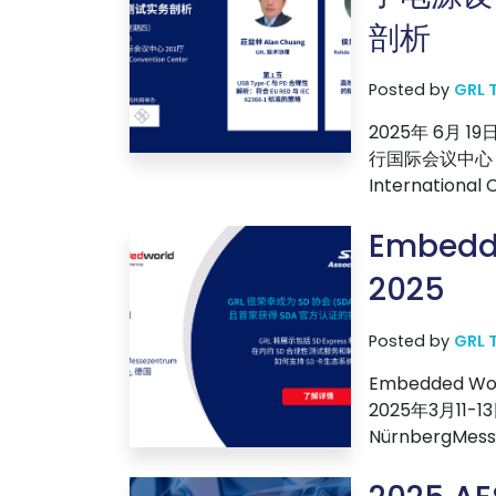
剖析
Posted by
GRL 
2025年 6月 
行国际会议中心 2
International 
Embedd
2025
Posted by
GRL 
Embedded W
2025年3月11-
NürnbergMesse,