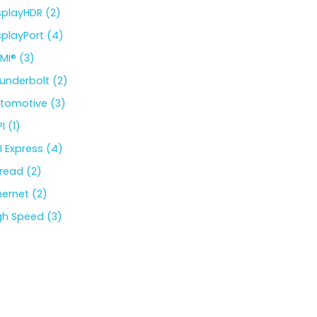
splayHDR (2)
splayPort (4)
MI® (3)
underbolt (2)
tomotive (3)
I (1)
I Express (4)
read (2)
hernet (2)
gh Speed (3)