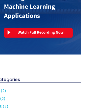
ategories
 (2)
 (2)
B (7)