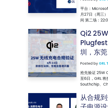
平台：Microso
月27日（周三） 
间 第二场：22:00 
Qi2 2
Plugfe
圳，东莞
Posted by
GRL 
抢先验证 25W 
至6日，GRL 将携
Southchip、Chip
从合规到
子电源设