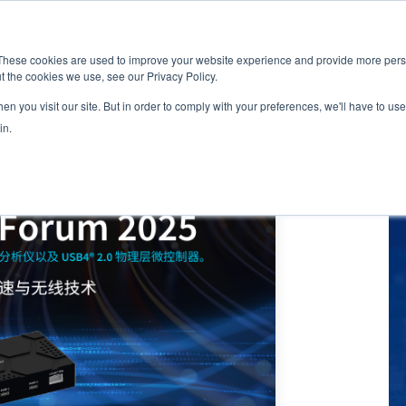
新闻室
活动
These cookies are used to improve your website experience and provide more perso
t the cookies we use, see our Privacy Policy.
应用
服务
解决方
市场准入服务
n you visit our site. But in order to comply with your preferences, we'll have to use 
in.