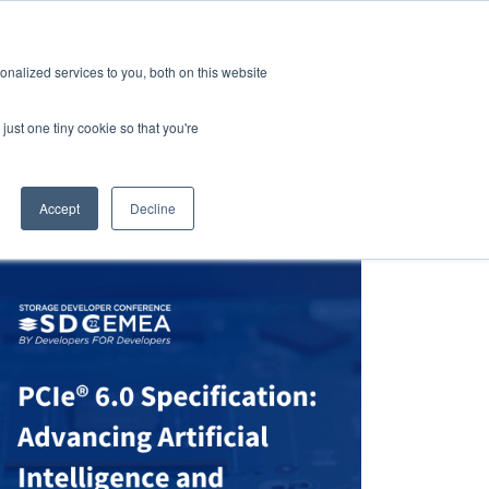
GRL 全球实验室据点
招募
订阅
nalized services to you, both on this website
案
资源
关于
联系我们
just one tiny cookie so that you're
Accept
Decline